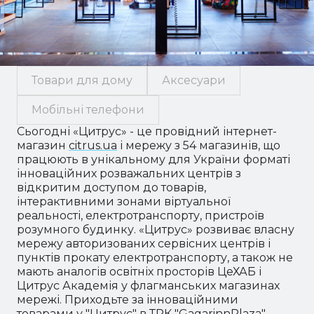
Товари для дому
Аксесуари
Мобільні телефони
Сьогодні «Цитрус» - це провідний інтернет-
магазин
citrus.ua
і мережу з 54 магазинів, що
працюють в унікальному для України форматі
інноваційних розважальних центрів з
відкритим доступом до товарів,
інтерактивними зонами віртуальної
реальності, електротранспорту, пристроїв
розумного будинку. «Цитрус» розвиває власну
мережу авторизованих сервісних центрів і
пунктів прокату електротранспорту, а також не
мають аналогів освітніх просторів ЦеХАБ і
Цитрус Академія у флагманських магазинах
мережі. Приходьте за інноваційними
товарами у
"Цитрус" в ТРК "GagarinnPlaza"
.