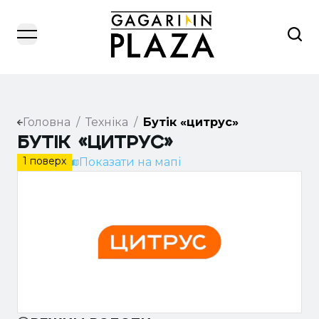
open navigation menu
Головна
/
Техніка
/
Бутік «цитрус»
Бутік «Цитрус»
1 поверх
Показати на мапі