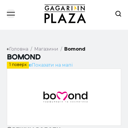
open navigation menu
Головна
/
Магазини
/
Bomond
Bomond
1 поверх
Показати на мапі