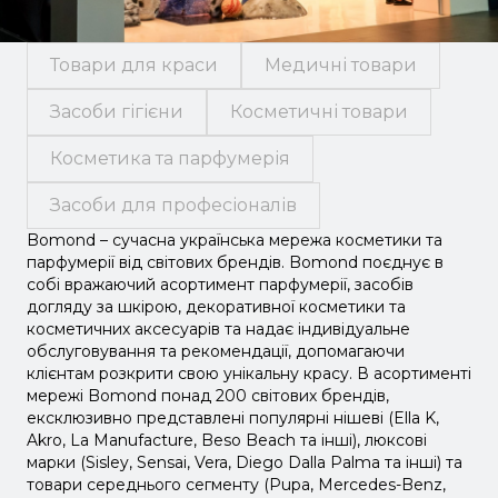
Товари для краси
Медичні товари
Засоби гігієни
Косметичні товари
Косметика та парфумерія
Засоби для професіоналів
Bomond – сучасна українська мережа косметики та
парфумерії від світових брендів. Bomond поєднує в
собі вражаючий асортимент парфумерії, засобів
догляду за шкірою, декоративної косметики та
косметичних аксесуарів та надає індивідуальне
обслуговування та рекомендації, допомагаючи
клієнтам розкрити свою унікальну красу. В асортименті
мережі Bomond понад 200 світових брендів,
ексклюзивно представлені популярні нішеві (Ella K,
Akro, La Manufacture, Beso Beach та інші), люксові
марки (Sisley, Sensai, Vera, Diego Dalla Palma та інші) та
товари середнього сегменту (Pupa, Mercedes-Benz,