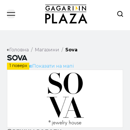
open navigation menu
Головна
/
Магазини
/
Sova
SOVA
1 поверх
Показати на мапі