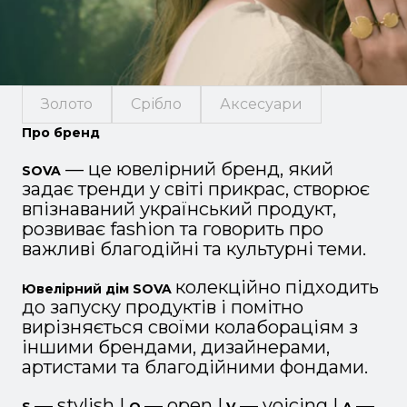
Золото
Срібло
Аксесуари
Про бренд
— це ювелірний бренд, який
SOVA
задає тренди у світі прикрас, створює
впізнаваний український продукт,
розвиває fashion та говорить про
важливі благодійні та культурні теми.
колекційно підходить
Ювелірний дім SOVA
до запуску продуктів і помітно
вирізняється своїми колабораціям з
іншими брендами, дизайнерами,
артистами та благодійними фондами.
— stylish |
— open |
— voicing |
—