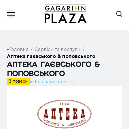
open navigation menu
Головна
/
Сервіси та послуги
/
Аптека гаєвського & поповського
Аптека Гаєвського &
Поповського
3 поверх
Показати на мапі