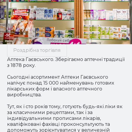
Роздрібна торгівля
Аптека Гаєвського. Зберігаємо аптечні традиції
з 1878 року.
Сьогодні асортимент Аптеки Гаєвського
налічує понад 15 000 найменувань готових
лікарських форм і власного аптечного
виробництва.
Тут, як і сто років тому, готують будь-які ліки як
за класичними рецептами, так і за
індивідуальними прописами лікарів,
кваліфіковані фахівці проконсультують та
допоможуть зорієнтуватися у величезній